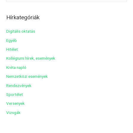
r
c
Hírkategóriák
h
í
Digitális oktatás
v
Egyéb
u
Hitélet
m
Kollégiumi hírek, események
Kréta napló
Nemzetközi események
Rendezvények
Sportélet
Versenyek
Vizsgák