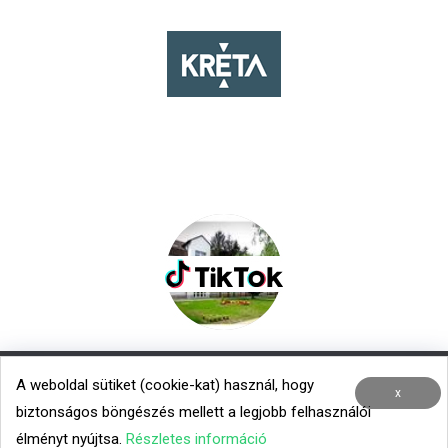
A weboldal sütiket (cookie-kat) használ, hogy
Nemzetközi kapcsolatok
|
Menza – Heti étlap
x
biztonságos böngészés mellett a legjobb felhasználói
Minden jog fenntartva © 2020 TROK
élményt nyújtsa.
Részletes információ