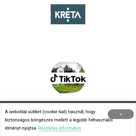
A weboldal sütiket (cookie-kat) használ, hogy
Nemzetközi kapcsolatok
|
Menza – Heti étlap
x
biztonságos böngészés mellett a legjobb felhasználói
Minden jog fenntartva © 2020 TROK
élményt nyújtsa.
Részletes információ