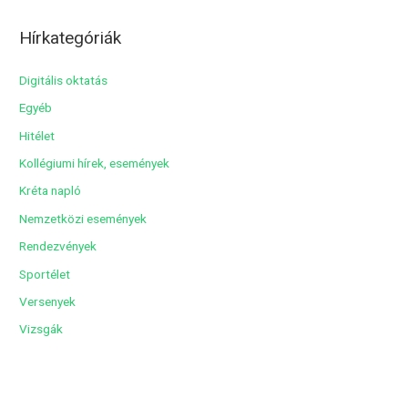
c
Hírkategóriák
h
í
Digitális oktatás
v
Egyéb
u
Hitélet
m
Kollégiumi hírek, események
Kréta napló
Nemzetközi események
Rendezvények
Sportélet
Versenyek
Vizsgák