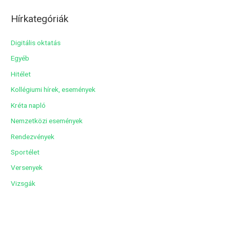
c
Hírkategóriák
h
í
Digitális oktatás
v
Egyéb
u
Hitélet
m
Kollégiumi hírek, események
Kréta napló
Nemzetközi események
Rendezvények
Sportélet
Versenyek
Vizsgák