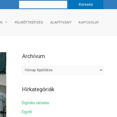
K
FELNŐTTKÉPZÉS
ALAPÍTVÁNY
KAPCSOLAT
Archívum
A
r
c
Hírkategóriák
h
í
Digitális oktatás
v
Egyéb
u