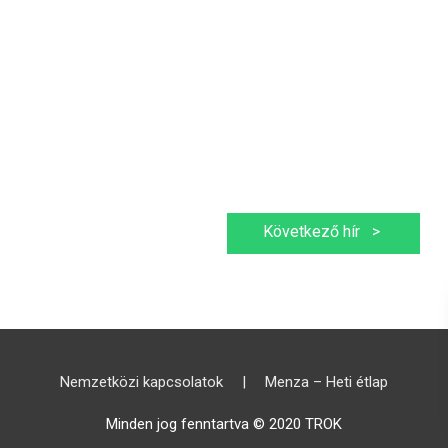
Következő hír
>
Nemzetközi kapcsolatok
|
Menza – Heti étlap
Minden jog fenntartva © 2020 TROK