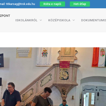
ail: titkarsag@trok.edu.hu
Kréta e-napló
Heti étlap
ISKOLÁNKRÓL
KÖZÉPISKOLA
DOKUMENTUMO