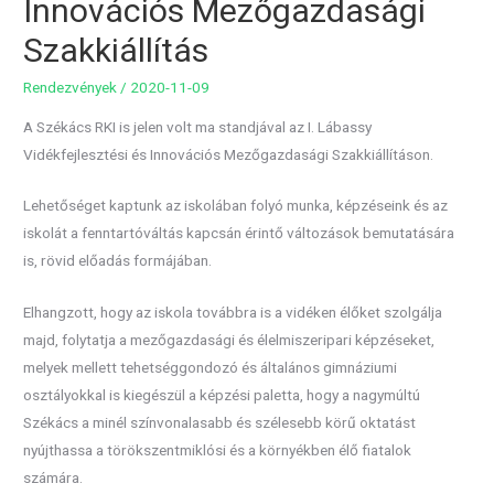
Innovációs Mezőgazdasági
Szakkiállítás
Rendezvények
/
2020-11-09
A Székács RKI is jelen volt ma standjával az I. Lábassy
Vidékfejlesztési és Innovációs Mezőgazdasági Szakkiállításon.
Lehetőséget kaptunk az iskolában folyó munka, képzéseink és az
iskolát a fenntartóváltás kapcsán érintő változások bemutatására
is, rövid előadás formájában.
Elhangzott, hogy az iskola továbbra is a vidéken élőket szolgálja
majd, folytatja a mezőgazdasági és élelmiszeripari képzéseket,
melyek mellett tehetséggondozó és általános gimnáziumi
osztályokkal is kiegészül a képzési paletta, hogy a nagymúltú
Székács a minél színvonalasabb és szélesebb körű oktatást
nyújthassa a törökszentmiklósi és a környékben élő fiatalok
számára.