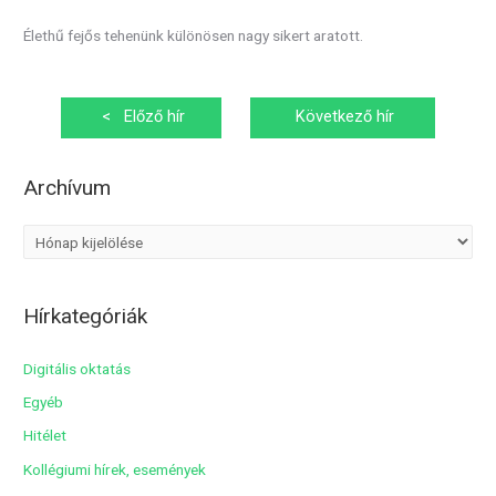
Élethű fejős tehenünk különösen nagy sikert aratott.
Bejegyzés
<
Előző hír
Következő hír
navigáció
>
Archívum
A
r
c
Hírkategóriák
h
í
Digitális oktatás
v
Egyéb
u
Hitélet
m
Kollégiumi hírek, események