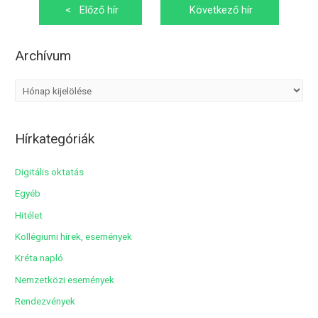
Bejegyzés
<
Előző hír
Következő hír
navigáció
>
Archívum
A
r
c
Hírkategóriák
h
í
Digitális oktatás
v
Egyéb
u
Hitélet
m
Kollégiumi hírek, események
Kréta napló
Nemzetközi események
Rendezvények