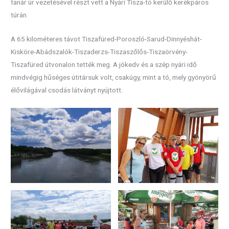
tanár úr vezetésével részt vett a Nyári Tisza-tó kerülő kerékpáros
túrán.
A 65 kilométeres távot Tiszafüred-Poroszló-Sarud-Dinnyéshát-
Kisköre-Abádszalók-Tiszaderzs-Tiszaszőlős-Tiszaörvény-
Tiszafüred útvonalon tették meg. A jókedv és a szép nyári idő
mindvégig hűséges útitársuk volt, csakúgy, mint a tó, mely gyönyörű
élővilágával csodás látványt nyújtott.