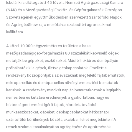
Iskolánk is ellátogatott 45 fővel a Nemzeti Agrárgazdasági Kamara
(NAK) és a Mezőgazdasági Eszköz- és Gépforgalmazók Országos
Szövetségének együttműködésben szervezett Szántóföldi Napok
és AgrárgépShow-ra, a mezőfalvai szabadtéri agrárszakmai
kiállításra.
A közel 10 000 négyzetméteres területen a hazai
mezőgazdaságigép-forgalmazás 80 százalékát képviselő cégek
mutatják be gépeiket, eszközeiket. Másfél hektáros demópályán
próbálhatók ki a gépek, illetve gépkapcsolatok. Emellett a
rendezvény középpontjába az évszaknak megfelelő fajtabemutatók,
mikroparcellás és demóparcellás növénytermesztési bemutatók
kerülnek. A rendezvény mindkét napján bemutatkoznak a legújabb
nemesítési és kutatási eredmények a gyakorlatban, nagy és
biztonságos termést ígérő fajták, hibridek; továbbá
munkaeszközöket, gépeket, gépkapcsolatokat hétköznapi,
szántóföldi körülmények között, akcióban lehet megtekinteni.A
remek szakmai tanulmányúton agrárgépész és agrármérnök