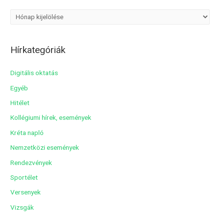
A
r
c
Hírkategóriák
h
í
Digitális oktatás
v
Egyéb
u
Hitélet
m
Kollégiumi hírek, események
Kréta napló
Nemzetközi események
Rendezvények
Sportélet
Versenyek
Vizsgák