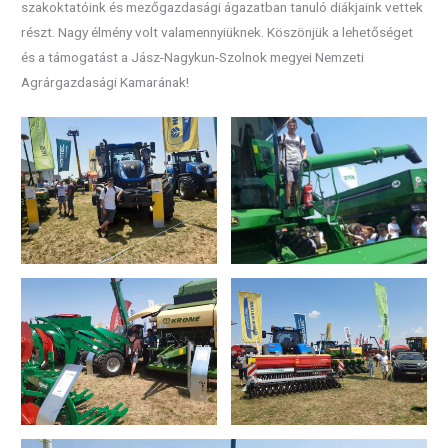
szakoktatóink és mezőgazdasági ágazatban tanuló diákjaink vettek
részt. Nagy élmény volt valamennyiüknek. Köszönjük a lehetőséget
és a támogatást a Jász-Nagykun-Szolnok megyei Nemzeti
Agrárgazdasági Kamarának!