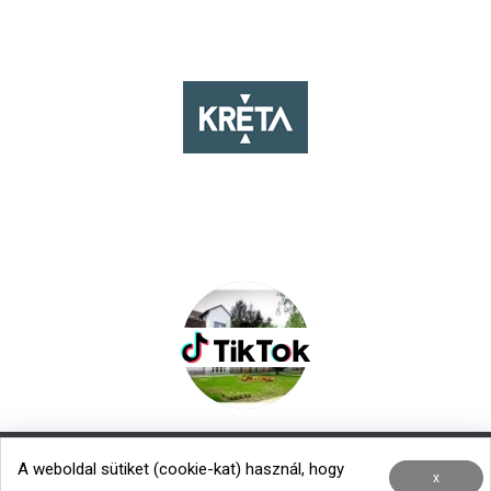
A weboldal sütiket (cookie-kat) használ, hogy
Nemzetközi kapcsolatok
|
Menza – Heti étlap
x