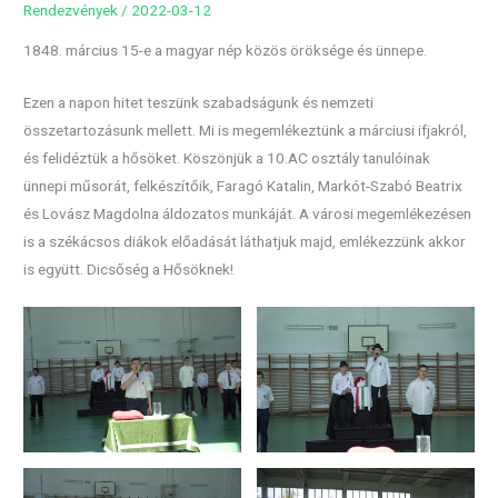
Rendezvények
/
2022-03-12
1848. március 15-e a magyar nép közös öröksége és ünnepe.
Ezen a napon hitet teszünk szabadságunk és nemzeti
összetartozásunk mellett. Mi is megemlékeztünk a márciusi ifjakról,
és felidéztük a hősöket. Köszönjük a 10.AC osztály tanulóinak
ünnepi műsorát, felkészítőik, Faragó Katalin, Markót-Szabó Beatrix
és Lovász Magdolna áldozatos munkáját. A városi megemlékezésen
is a székácsos diákok előadását láthatjuk majd, emlékezzünk akkor
is együtt. Dicsőség a Hősöknek!