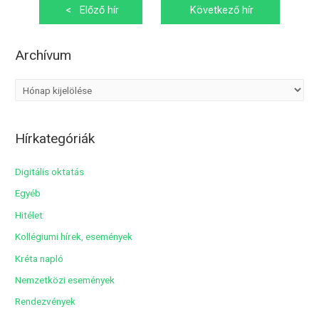
Bejegyzés
<
Előző hír
Következő hír
navigáció
>
Archívum
A
r
c
Hírkategóriák
h
í
Digitális oktatás
v
Egyéb
u
Hitélet
m
Kollégiumi hírek, események
Kréta napló
Nemzetközi események
Rendezvények