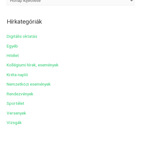
r
c
Hírkategóriák
h
í
Digitális oktatás
v
Egyéb
u
Hitélet
m
Kollégiumi hírek, események
Kréta napló
Nemzetközi események
Rendezvények
Sportélet
Versenyek
Vizsgák