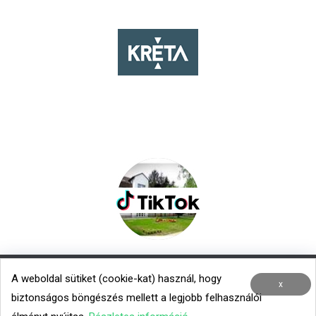
A weboldal sütiket (cookie-kat) használ, hogy
Nemzetközi kapcsolatok
|
Menza – Heti étlap
x
biztonságos böngészés mellett a legjobb felhasználói
Minden jog fenntartva © 2020 TROK