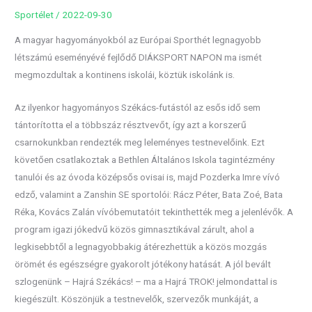
Sportélet
/
2022-09-30
A magyar hagyományokból az Európai Sporthét legnagyobb
létszámú eseményévé fejlődő DIÁKSPORT NAPON ma ismét
megmozdultak a kontinens iskolái, köztük iskolánk is.
Az ilyenkor hagyományos Székács-futástól az esős idő sem
tántorította el a többszáz résztvevőt, így azt a korszerű
csarnokunkban rendezték meg leleményes testnevelőink. Ezt
követően csatlakoztak a Bethlen Általános Iskola tagintézmény
tanulói és az óvoda középsős ovisai is, majd Pozderka Imre vívó
edző, valamint a Zanshin SE sportolói: Rácz Péter, Bata Zoé, Bata
Réka, Kovács Zalán vívóbemutatóit tekinthették meg a jelenlévők. A
program igazi jókedvű közös gimnasztikával zárult, ahol a
legkisebbtől a legnagyobbakig átérezhettük a közös mozgás
örömét és egészségre gyakorolt jótékony hatását. A jól bevált
szlogenünk – Hajrá Székács! – ma a Hajrá TROK! jelmondattal is
kiegészült. Köszönjük a testnevelők, szervezők munkáját, a