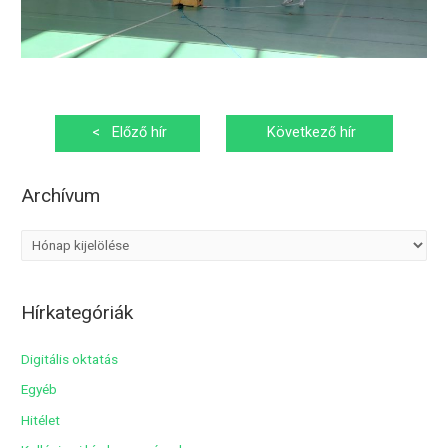
Bejegyzés
<
Előző hír
Következő hír
navigáció
>
Archívum
A
r
c
Hírkategóriák
h
í
Digitális oktatás
v
Egyéb
u
Hitélet
m