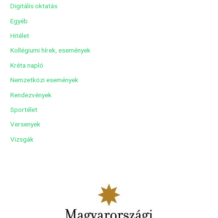
í
Digitális oktatás
v
Egyéb
u
Hitélet
m
Kollégiumi hírek, események
Kréta napló
Nemzetközi események
Rendezvények
Sportélet
Versenyek
Vizsgák