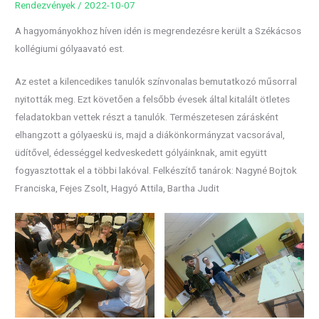
Rendezvények
/
2022-10-07
A hagyományokhoz híven idén is megrendezésre került a Székácsos
kollégiumi gólyaavató est.
Az estet a kilencedikes tanulók színvonalas bemutatkozó műsorral
nyitották meg. Ezt követően a felsőbb évesek által kitalált ötletes
feladatokban vettek részt a tanulók. Természetesen zárásként
elhangzott a gólyaeskü is, majd a diákönkormányzat vacsorával,
üdítővel, édességgel kedveskedett gólyáinknak, amit együtt
fogyasztottak el a többi lakóval. Felkészítő tanárok: Nagyné Bojtok
Franciska, Fejes Zsolt, Hagyó Attila, Bartha Judit