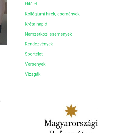
Hitélet
m
Kollégiumi hírek, események
Kréta napló
Nemzetközi események
Rendezvények
Sportélet
Versenyek
Vizsgák
a