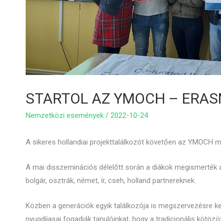
STARTOL AZ YMOCH – ERAS
Nemzetközi események
/
2022-10-24
A sikeres hollandiai projekttalálkozót követően az YMOCH m
A mai disszeminációs délelőtt során a diákok megismerték a c
bolgár, osztrák, német, ír, cseh, holland partnereknek.
Közben a generációk egyik találkozója is megszervezésre 
nyugdíjasai fogadják tanulóinkat, hogy a tradicionális kötözö