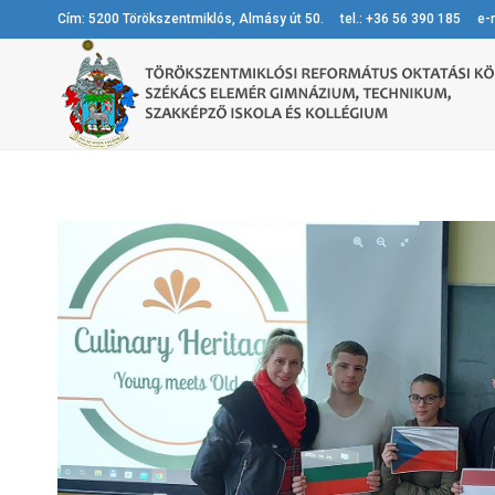
Cím: 5200 Törökszentmiklós, Almásy út 50. tel.: +36 56 390 185 e-m