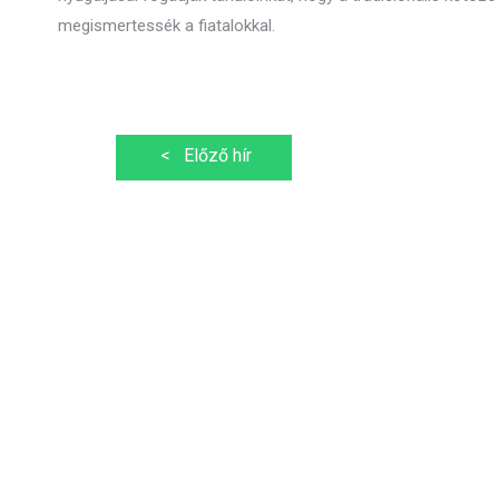
megismertessék a fiatalokkal.
Bejegyzés
<
Előző hír
navigáció