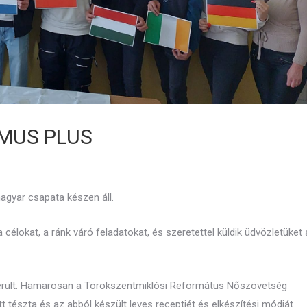
MUS PLUS
agyar csapata készen áll.
élokat, a ránk váró feladatokat, és szeretettel küldik üdvözletüket 
került. Hamarosan a Törökszentmiklósi Református Nőszövetség
tt tészta és az abból készült leves receptjét és elkészítési módját