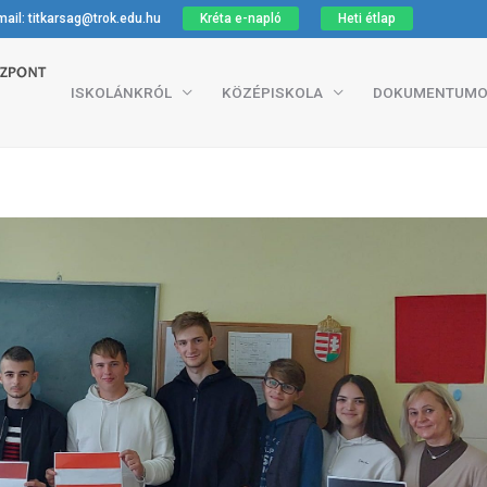
ail: titkarsag@trok.edu.hu
Kréta e-napló
Heti étlap
ISKOLÁNKRÓL
KÖZÉPISKOLA
DOKUMENTUMO