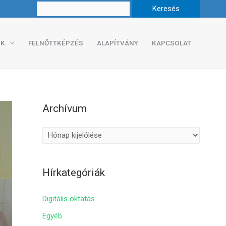
K
FELNŐTTKÉPZÉS
ALAPÍTVÁNY
KAPCSOLAT
Archívum
A
r
c
Hírkategóriák
h
í
Digitális oktatás
v
Egyéb
u