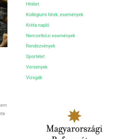
Hitélet
m
Kollégiumi hírek, események
Kréta napló
Nemzetközi események
Rendezvények
Sportélet
Versenyek
Vizsgák
dern
nte