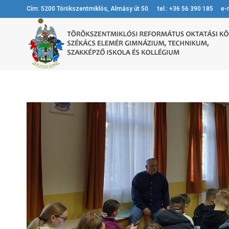
Cím: 5200 Törökszentmiklós, Almásy út 50. tel.: +36 56 390 185 e-m