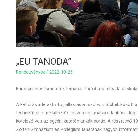
„EU TANODA”
Rendezvények
/
2022-10-26
Európai uniós ismeretek témában tartott ma előadást isko
A két órás interaktív foglalkozáson szó volt többek között az
technikát sem nélkülözték, hiszen míg máskor tanítási időben
kötelező volt az egyéni kutatómunkák során. A résztvevő 1
Zoltán Gimnázium és Kollégium tanárának nagyon informatí