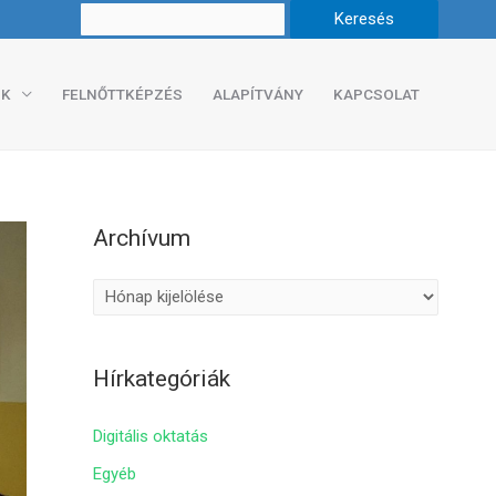
K
FELNŐTTKÉPZÉS
ALAPÍTVÁNY
KAPCSOLAT
Archívum
A
r
c
Hírkategóriák
h
í
Digitális oktatás
v
Egyéb
u