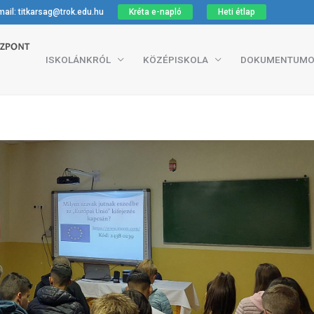
ail: titkarsag@trok.edu.hu
Kréta e-napló
Heti étlap
ISKOLÁNKRÓL
KÖZÉPISKOLA
DOKUMENTUMO