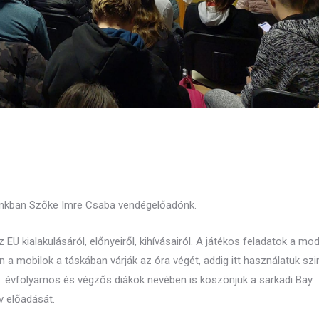
lánkban Szőke Imre Csaba vendégelőadónk.
 EU kialakulásáról, előnyeiről, kihívásairól. A játékos feladatok a mo
 a mobilok a táskában várják az óra végét, addig itt használatuk szi
0. évfolyamos és végzős diákok nevében is köszönjük a sarkadi Bay
v előadását.