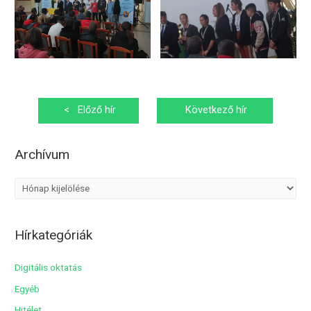
Bejegyzés
<
Előző hír
Következő hír
navigáció
>
Archívum
A
r
c
Hírkategóriák
h
í
Digitális oktatás
v
Egyéb
u
Hitélet