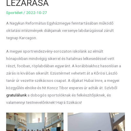
LEZÁRÁSA
Sportélet
/
2022-10-27
A Nagykun Református Egyházmegye fenntartásában működő
oktatási intézmények diákjainak versenye labdarúgással zárult
tegnap Karcagon.
A megyei sportrendezvény-sorozaton iskolánk az elmúlt
hónapokban mindvégig sikerrel és hatalmas lelkesedéssel vett
részt, fociban, röplabdában egyaránt. A korábbiakhoz hasonlóan a
zárás is kiválóan sikerült. Ezüstérmet vehetett át a Kőrösi László
tanár úr vezette székácsos csapat. A díjakat Hubai Imre, a megyei
közgyűlés elnöke és Nt Koncz Tibor esperes úr adták át. Szívből
gratulálunk
a dobogós sportolóknak és felkészítőjüknek, és
valamennyi testnevelőnknek! Hajrá Székács!