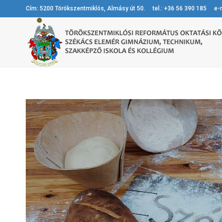
Cím: 5200 Törökszentmiklós, Almásy út 50. tel.: +36 56 390 185 e-m