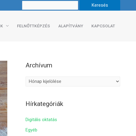
K
FELNŐTTKÉPZÉS
ALAPÍTVÁNY
KAPCSOLAT
Archívum
A
r
c
Hírkategóriák
h
í
Digitális oktatás
v
Egyéb
u