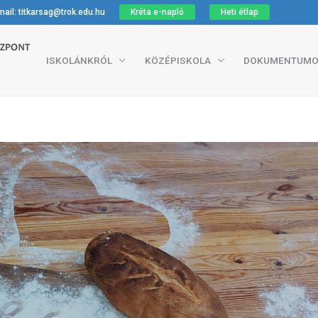
ail: titkarsag@trok.edu.hu
Kréta e-napló
Heti étlap
ISKOLÁNKRÓL
KÖZÉPISKOLA
DOKUMENTUMO