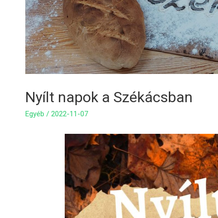
Nyílt napok a Székácsban
Egyéb
/
2022-11-07