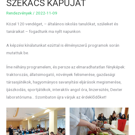
SZÉKÁCS KAPUJÁT
Rendezvények
/
2022-11-09
Közel 120 vendéget, – általános iskolás tanulókat, szüleiket és
tanáraikat – fogadtunk ma nyílt napunkon.
A képzési kínálatunkat ezúttal is élményszerű programok során
mutattuk be.
Íme néhány programelem, és persze az elmaradhatatlan fényképek:
traktorozás, állatsimogató, növények felismerése, gazdasági
társasjátékok, hagyományos savanyítási eljárások megismerése,
íjászkodás, sportjátékok, interaktív angol óra, linzersütés, Dexter
laboratóriuma… Szombaton újra várjuk az érdeklődőket!