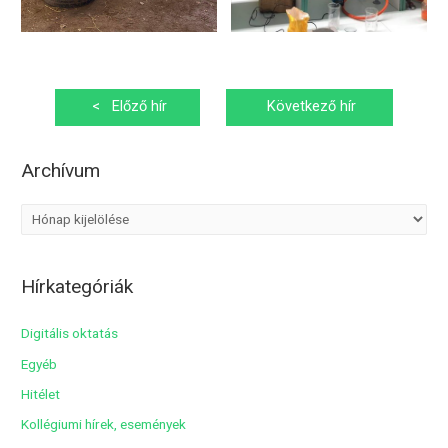
Bejegyzés
<
Előző hír
Következő hír
navigáció
>
Archívum
A
r
c
Hírkategóriák
h
í
Digitális oktatás
v
Egyéb
u
Hitélet
m
Kollégiumi hírek, események