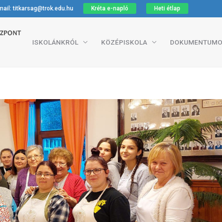
ail: titkarsag@trok.edu.hu
Kréta e-napló
Heti étlap
ISKOLÁNKRÓL
KÖZÉPISKOLA
DOKUMENTUMO