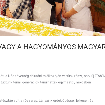
AVAGY A HAGYOMÁNYOS MAGYA
átus Nőszövetség délutáni találkozóján vettünk részt, ahol új ERA
tudtunk tenni: generációk tanulhattak egymástól, miközben
tésztáé volt a főszerep. Lányaink érdeklődéssel, lelkesen és