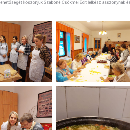
 lehetőségét köszönjük Szabóné Csökmei Edit lelkész asszonynak é