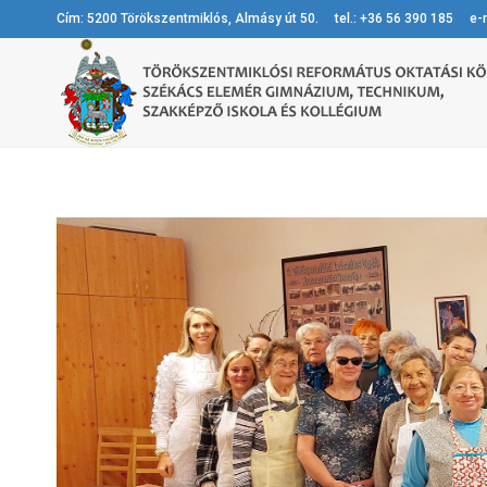
Cím: 5200 Törökszentmiklós, Almásy út 50. tel.: +36 56 390 185 e-m