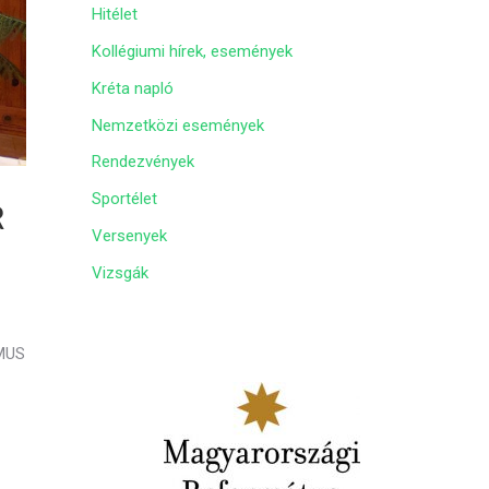
Hitélet
m
Kollégiumi hírek, események
Kréta napló
Nemzetközi események
Rendezvények
Sportélet
R
Versenyek
Vizsgák
SMUS