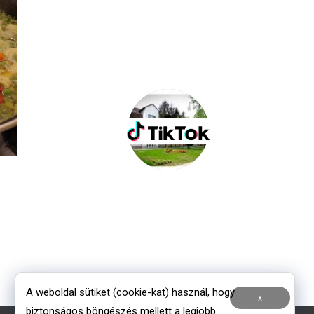
A weboldal sütiket (cookie-kat) használ, hogy
x
biztonságos böngészés mellett a legjobb