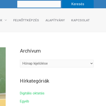
K
FELNŐTTKÉPZÉS
ALAPÍTVÁNY
KAPCSOLAT
Archívum
A
r
c
Hírkategóriák
h
í
Digitális oktatás
v
Egyéb
u