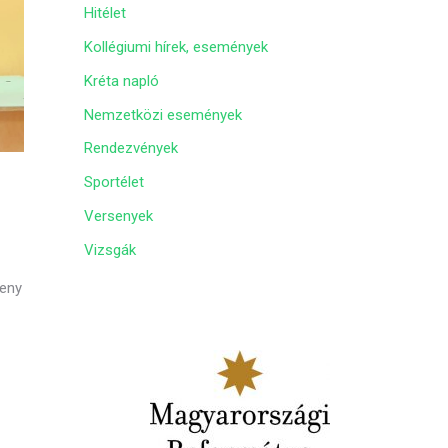
Hitélet
m
Kollégiumi hírek, események
Kréta napló
Nemzetközi események
Rendezvények
Sportélet
Versenyek
Vizsgák
seny