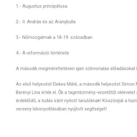
1.- Augustus principátusa
2.- II. András és az Aranybulla
3.- Nőmozgalmak a 18-19. században
4.- A reformáció története
A második megmérettetésen igen színvonalas előadásokat h
Az első helyezést Elekes Máté, a második helyezést Simon 
Berényi Lina érték el. Ők a tagintézmény-vezetőtől oklevelet 
érdeklődő, a tudás iránt nyitott tanulóknak! Köszönjük a hu
verseny lebonyolításában nyújtott segítséget!