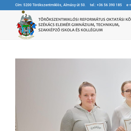
Cím: 5200 Törökszentmiklós, Almásy út 50. tel.: +36 56 390 185 e-m