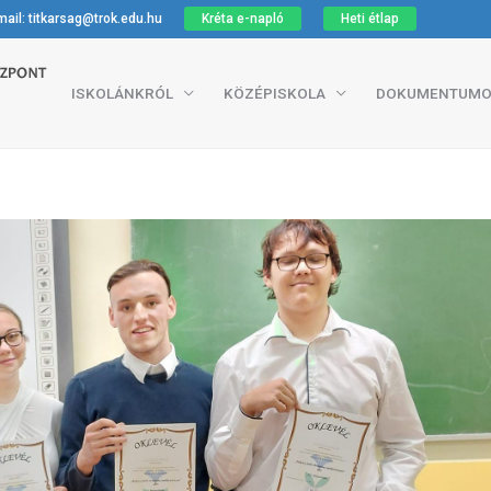
ail: titkarsag@trok.edu.hu
Kréta e-napló
Heti étlap
ISKOLÁNKRÓL
KÖZÉPISKOLA
DOKUMENTUMO