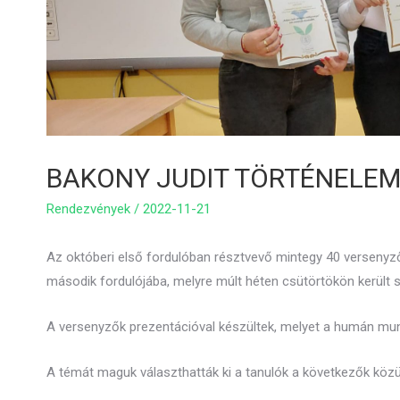
BAKONY JUDIT TÖRTÉNELEM 
Rendezvények
/
2022-11-21
Az októberi első fordulóban résztvevő mintegy 40 versenyző
második fordulójába, melyre múlt héten csütörtökön került s
A versenyzők prezentációval készültek, melyet a humán munk
A témát maguk választhatták ki a tanulók a következők közü