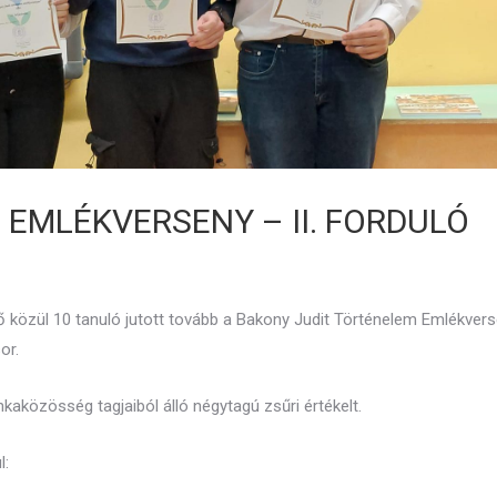
EMLÉKVERSENY – II. FORDULÓ
 közül 10 tanuló jutott tovább a Bakony Judit Történelem Emlékver
or.
aközösség tagjaiból álló négytagú zsűri értékelt.
l: