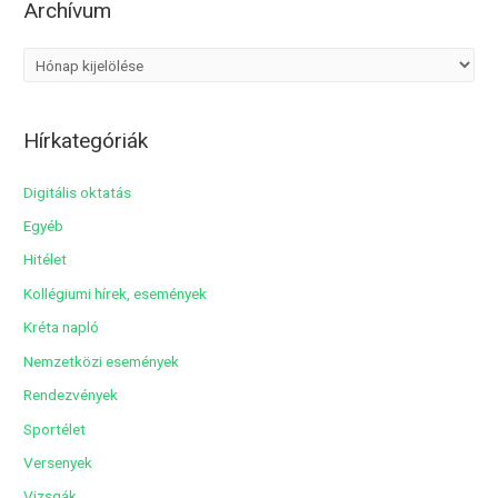
Archívum
A
r
c
Hírkategóriák
h
í
Digitális oktatás
v
Egyéb
u
Hitélet
m
Kollégiumi hírek, események
Kréta napló
Nemzetközi események
Rendezvények
Sportélet
Versenyek
Vizsgák