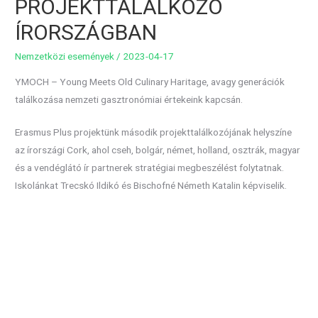
PROJEKTTALÁLKOZÓ
ÍRORSZÁGBAN
Nemzetközi események
/
2023-04-17
YMOCH – Young Meets Old Culinary Haritage, avagy generációk
találkozása nemzeti gasztronómiai értekeink kapcsán.
Erasmus Plus projektünk második projekttalálkozójának helyszíne
az írországi Cork, ahol cseh, bolgár, német, holland, osztrák, magyar
és a vendéglátó ír partnerek stratégiai megbeszélést folytatnak.
Iskolánkat Trecskó Ildikó és Bischofné Németh Katalin képviselik.