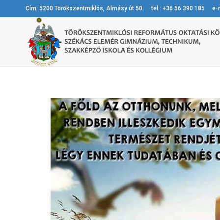
Cím: 5200 Törökszentmiklós, Almásy út 50. tel.: +36 56 390 185 e-m