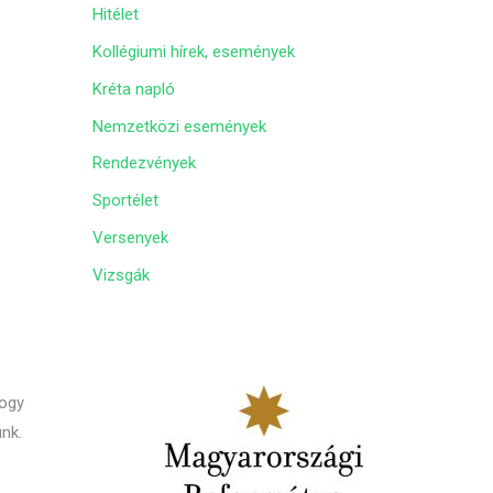
Hitélet
m
Kollégiumi hírek, események
Kréta napló
Nemzetközi események
Rendezvények
Sportélet
Versenyek
Vizsgák
hogy
ünk.