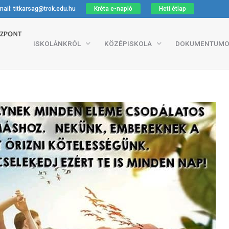
ail: titkarsag@trok.edu.hu
Kréta e-napló
Heti étlap
ISKOLÁNKRÓL
KÖZÉPISKOLA
DOKUMENTUMO