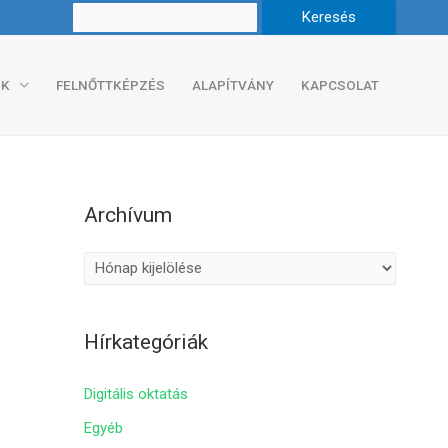
K
FELNŐTTKÉPZÉS
ALAPÍTVÁNY
KAPCSOLAT
Archívum
A
r
c
Hírkategóriák
h
í
Digitális oktatás
v
Egyéb
u