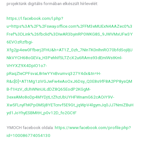
projektünk digitális formában elkészült hírlevelét:
https://l.facebook.com/l.php?
u=https%3A%2F%2Fsway.office.com%2FFM3eMUExN4AAZec0%3
Fref%3DLink%26fbclid%3DIwAR3byinRP0WKG8S_9JWVMxUFw3Y
6EVOzRzfbgi-
Xfg2jp4ew0Ffberj2FHU&h=AT1Z_0zh_7NInTK0nIhnRO70bfdSojiljU
NkVYCH68oGEVa_H3PehhIf5LTZcX2u6RAms93dEmIWstKml-
VHYXZ9X4DpIO1o7-
pRaqZIeCPFsvaL8rIwYYnBvumvq327Y4dx&tn=H-
R&c[0]=AT1Mg1ziVGJwFw4eAoOxJ6Dsy_Q3E8s9fF8A2PP8ysQM
B-f1HzV_dUhWNnUiLdDZ8Q65EodP2KGgM-
3exeAMo8oDp4MYDjtLtZhzUbUYHFWnamG62cAOiY9V-
Xw5FLnyFhKPp0MSj8YETcnvf5E9Gt_jqWpV4lgymJq0JJ7NmiZBuH
yd1JoYhyESBMItH_p0v12D_fo2GCtF
YMOCH facebook oldala:
https://www.facebook.com/profile.php?
id=100086774054130