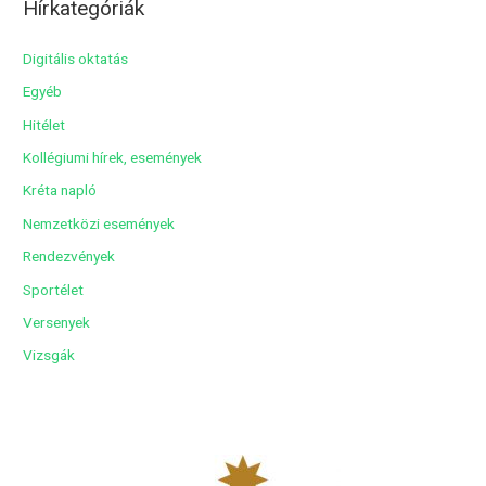
Hírkategóriák
h
í
Digitális oktatás
v
Egyéb
u
Hitélet
m
Kollégiumi hírek, események
Kréta napló
Nemzetközi események
Rendezvények
Sportélet
Versenyek
Vizsgák