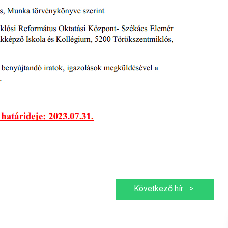
Következő hír
>