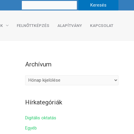
K
FELNŐTTKÉPZÉS
ALAPÍTVÁNY
KAPCSOLAT
Archívum
A
r
c
Hírkategóriák
h
í
Digitális oktatás
v
Egyéb
u