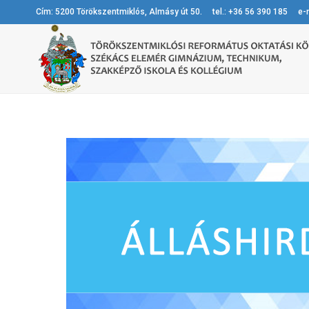
Cím: 5200 Törökszentmiklós, Almásy út 50. tel.: +36 56 390 185 e-m