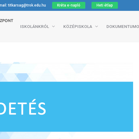
ail: titkarsag@trok.edu.hu
Kréta e-napló
Heti étlap
ISKOLÁNKRÓL
KÖZÉPISKOLA
DOKUMENTUMO