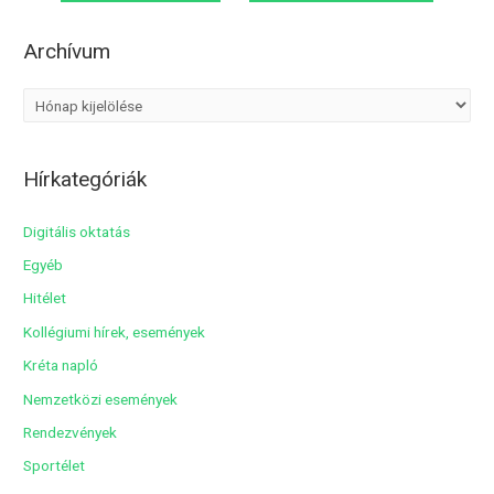
navigáció
>
Archívum
A
r
c
Hírkategóriák
h
í
Digitális oktatás
v
Egyéb
u
Hitélet
m
Kollégiumi hírek, események
Kréta napló
Nemzetközi események
Rendezvények
Sportélet