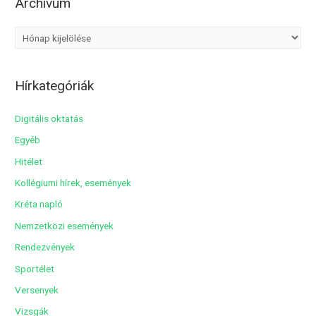
Archívum
A
r
c
Hírkategóriák
h
í
Digitális oktatás
v
Egyéb
u
Hitélet
m
Kollégiumi hírek, események
Kréta napló
Nemzetközi események
Rendezvények
Sportélet
Versenyek
Vizsgák