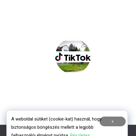
A weboldal sütiket (cookie-kat) használ, hogy
x
biztonságos böngészés mellett a legjobb
felhasználói élményt nyújtsa.
Részletes