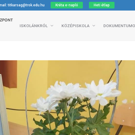
ail: titkarsag@trok.edu.hu
Kréta e-napló
Heti étlap
ISKOLÁNKRÓL
KÖZÉPISKOLA
DOKUMENTUMO