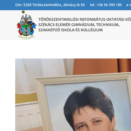
Cím: 5200 Törökszentmiklós, Almásy út 50. tel.: +36 56 390 185 e-m