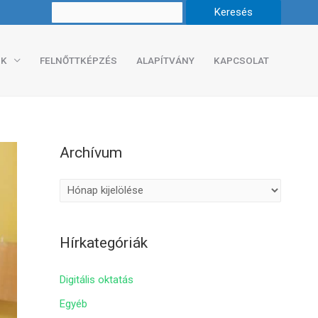
K
FELNŐTTKÉPZÉS
ALAPÍTVÁNY
KAPCSOLAT
Archívum
A
r
c
Hírkategóriák
h
í
Digitális oktatás
v
Egyéb
u