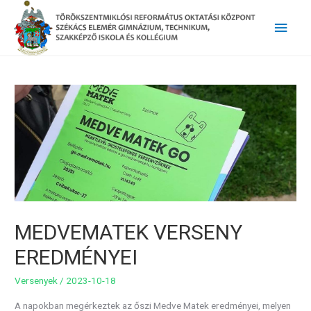
Main
Men
MEDVEMATEK VERSENY
EREDMÉNYEI
Versenyek
/
2023-10-18
A napokban megérkeztek az őszi Medve Matek eredményei, melyen