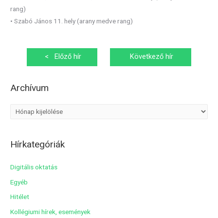
rang)
• Szabó János 11. hely (arany medve rang)
Bejegyzés
<
Előző hír
Következő hír
navigáció
>
Archívum
A
r
c
Hírkategóriák
h
í
Digitális oktatás
v
Egyéb
u
Hitélet
m
Kollégiumi hírek, események