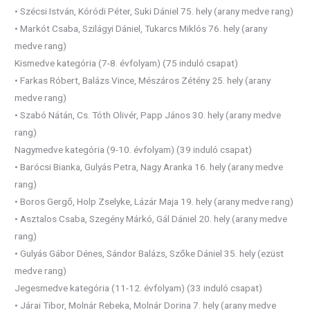
• Szécsi István, Kóródi Péter, Suki Dániel 75. hely (arany medve rang)
• Markót Csaba, Szilágyi Dániel, Tukarcs Miklós 76. hely (arany
medve rang)
Kismedve kategória (7-8. évfolyam) (75 induló csapat)
• Farkas Róbert, Balázs Vince, Mészáros Zétény 25. hely (arany
medve rang)
• Szabó Nátán, Cs. Tóth Olivér, Papp János 30. hely (arany medve
rang)
Nagymedve kategória (9-10. évfolyam) (39 induló csapat)
• Barócsi Bianka, Gulyás Petra, Nagy Aranka 16. hely (arany medve
rang)
• Boros Gergő, Holp Zselyke, Lázár Maja 19. hely (arany medve rang)
• Asztalos Csaba, Szegény Márkó, Gál Dániel 20. hely (arany medve
rang)
• Gulyás Gábor Dénes, Sándor Balázs, Szőke Dániel 35. hely (ezüst
medve rang)
Jegesmedve kategória (11-12. évfolyam) (33 induló csapat)
• Járai Tibor, Molnár Rebeka, Molnár Dorina 7. hely (arany medve