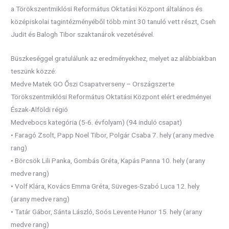
a Törökszentmiklósi Református Oktatási Központ általános és
középiskolai tagintézményéből több mint 30 tanuló vett részt, Cseh
Judit és Balogh Tibor szaktanárok vezetésével.
Büszkeséggel gratulálunk az eredményekhez, melyet az alábbiakban
teszünk közzé:
Medve Matek GO Őszi Csapatverseny – Országszerte
Törökszentmiklósi Református Oktatási Központ elért eredményei
Észak-Alföldi régió
Medvebocs kategória (5-6. évfolyam) (94 induló csapat)
• Faragó Zsolt, Papp Noel Tibor, Polgár Csaba 7. hely (arany medve
rang)
• Börcsök Lili Panka, Gombás Gréta, Kapás Panna 10. hely (arany
medve rang)
• Volf Klára, Kovács Emma Gréta, Süveges-Szabó Luca 12. hely
(arany medve rang)
• Tatár Gábor, Sánta László, Soós Levente Hunor 15. hely (arany
medve rang)