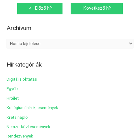
Bejegyzés
<
Előző hír
Következő hír
navigáció
>
Archívum
A
r
c
Hírkategóriák
h
í
Digitális oktatás
v
Egyéb
u
Hitélet
m
Kollégiumi hírek, események
Kréta napló
Nemzetközi események
Rendezvények