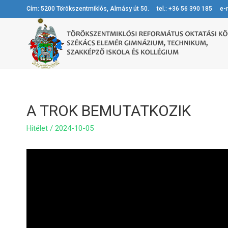
Cím: 5200 Törökszentmiklós, Almásy út 50. tel.: +36 56 390 185 e-m
A TROK BEMUTATKOZIK
Hitélet
/
2024-10-05