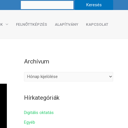
K
FELNŐTTKÉPZÉS
ALAPÍTVÁNY
KAPCSOLAT
Archívum
A
r
c
Hírkategóriák
h
í
Digitális oktatás
v
Egyéb
u