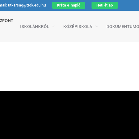
ail: titkarsag@trok.edu.hu
Kréta e-napló
Heti étlap
ISKOLÁNKRÓL
KÖZÉPISKOLA
DOKUMENTUMO